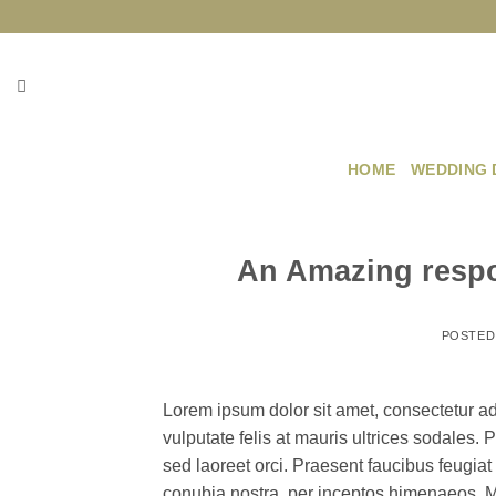
Skip
to
content
HOME
WEDDING 
An Amazing respo
POSTED
Lorem ipsum dolor sit amet, consectetur adi
vulputate felis at mauris ultrices sodales. 
sed laoreet orci. Praesent faucibus feugiat v
conubia nostra, per inceptos himenaeos. Mo