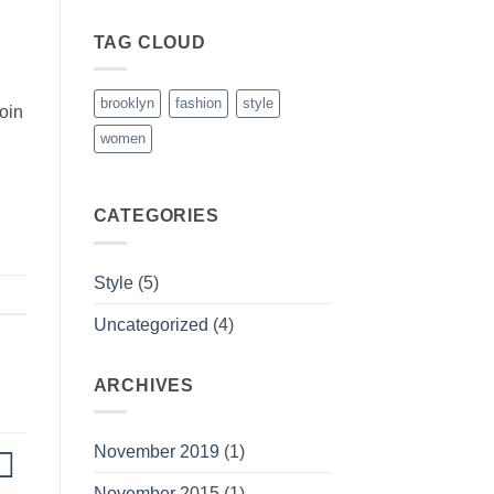
TAG CLOUD
brooklyn
fashion
style
oin
women
CATEGORIES
Style
(5)
Uncategorized
(4)
ARCHIVES
November 2019
(1)
November 2015
(1)