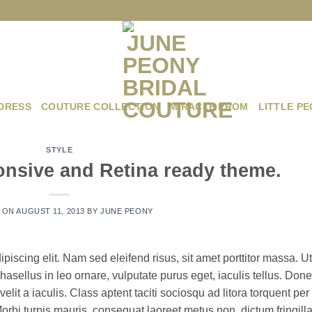
DRESS
COUTURE COLLECTION
MIRACLE PROM
LITTLE P
STYLE
nsive and Retina ready theme.
 ON
AUGUST 11, 2013
BY
JUNE PEONY
piscing elit. Nam sed eleifend risus, sit amet porttitor massa. Ut
Phasellus in leo ornare, vulputate purus eget, iaculis tellus. Don
elit a iaculis. Class aptent taciti sociosqu ad litora torquent per
rbi turpis mauris, consequat laoreet metus non, dictum fringill