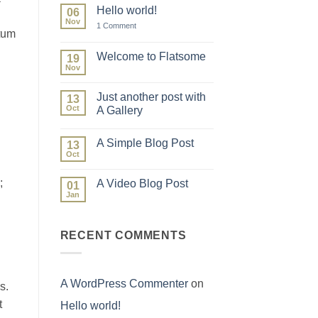
Hello world!
06
Nov
on
1 Comment
ctum
Hello
world!
Welcome to Flatsome
19
Nov
No
Comments
on
Just another post with
13
Welcome
to
Oct
A Gallery
Flatsome
No
Comments
A Simple Blog Post
on
13
Just
Oct
No
another
Comments
post
on
with
;
A Video Blog Post
01
A
A
Simple
Jan
Gallery
No
Blog
Comments
Post
on
A
RECENT COMMENTS
Video
Blog
Post
A WordPress Commenter
on
s.
t
Hello world!