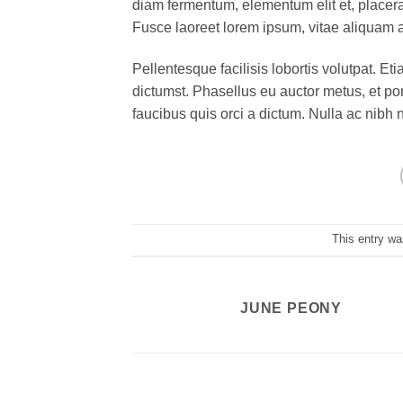
diam fermentum, elementum elit et, placer
Fusce laoreet lorem ipsum, vitae aliquam a
Pellentesque facilisis lobortis volutpat. Et
dictumst. Phasellus eu auctor metus, et por
faucibus quis orci a dictum. Nulla ac nibh
This entry wa
JUNE PEONY