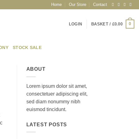
Home
Our Store
Contact
0
LOGIN
BASKET /
£
0.00
EONY
STOCK SALE
ABOUT
Lorem ipsum dolor sit amet,
consectetuer adipiscing elit,
sed diam nonummy nibh
euismod tincidunt.
ec
LATEST POSTS
a