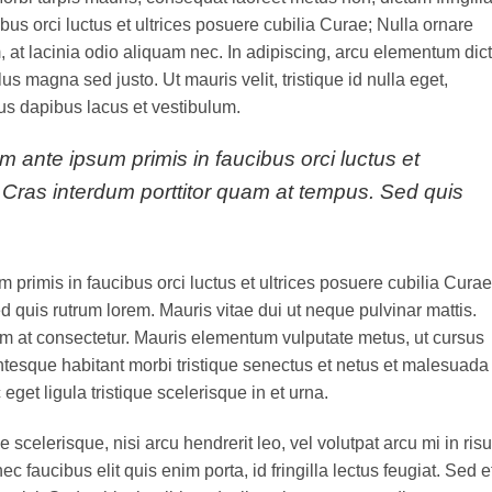
us orci luctus et ultrices posuere cubilia Curae; Nulla ornare
m, at lacinia odio aliquam nec. In adipiscing, arcu elementum di
lus magna sed justo. Ut mauris velit, tristique id nulla eget,
s dapibus lacus et vestibulum.
m ante ipsum primis in faucibus orci luctus et
; Cras interdum porttitor quam at tempus. Sed quis
 primis in faucibus orci luctus et ultrices posuere cubilia Curae
 quis rutrum lorem. Mauris vitae dui ut neque pulvinar mattis.
rem at consectetur. Mauris elementum vulputate metus, ut cursus
entesque habitant morbi tristique senectus et netus et malesuada
get ligula tristique scelerisque in et urna.
scelerisque, nisi arcu hendrerit leo, vel volutpat arcu mi in risu
 faucibus elit quis enim porta, id fringilla lectus feugiat. Sed e